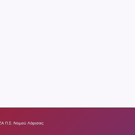
Α Π.Σ. Νομού Λάρισας