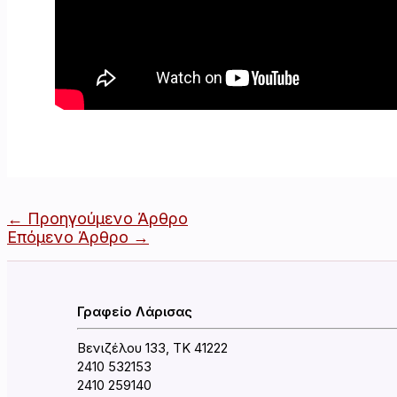
Πλοήγηση
←
Προηγούμενο Άρθρο
άρθρων
Επόμενο Άρθρο
→
Γραφείο Λάρισας
Βενιζέλου 133, ΤΚ 41222
2410 532153
2410 259140