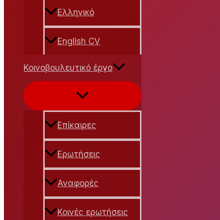
Ελληνικό
English CV
Κοινοβουλευτικό έργο
Εναλλαγή
μενού
Επίκαιρες
Ερωτήσεις
Αναφορές
Κοινές ερωτήσεις