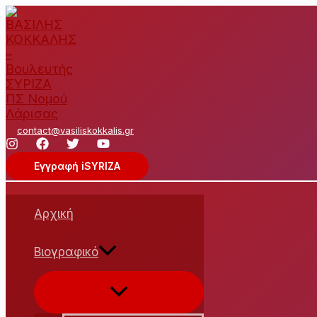
Μετάβαση
στο
περιεχόμενο
contact@vasiliskokkalis.gr
Εγγραφή iSYRIZA
Αρχική
Βιογραφικό
Εναλλαγή
μενού