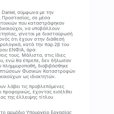
 Daniel, σύμφωνα με την
ς Προστασίας, σε μέσα
κατοικιών που καταστράφηκαν
δικαιούχοι, να υποβάλλουν
οκτησίας, γίνεται με διασταύρωσή
γονός ότι έχουν στην διάθεσή
ρολογικά, κατά την παρ.2β του
όρου ΕΝΦΙΑ, άρα
εις τους. Μάλιστα, στις ίδιες
ου, ενώ θα έπρεπε, δεν δήλωσαν
ου πλημμυροπαθή, διαβιβάσθηκε
Επιπτώσεων Φυσικών Καταστροφών
ικαιούχων ως ιδιοκτητών.
υν λάβει τις προβλεπόμενες
ι προφορικώς, έχοντας εισέλθει
ίας της έλλειψης τίτλου
 το αρμόδιο Υπουργείο Εργασίας