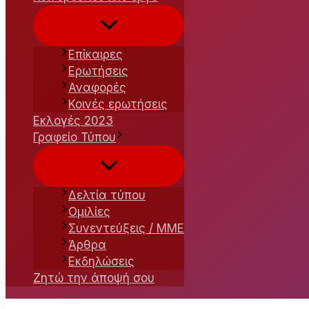
Εναλλαγή
μενού
Επίκαιρες
Ερωτήσεις
Αναφορές
Κοινές ερωτήσεις
Εκλογές 2023
Γραφείο Τύπου
Εναλλαγή
μενού
Δελτία τύπου
Ομιλίες
Συνεντεύξεις / ΜΜΕ
Άρθρα
Εκδηλώσεις
Ζητώ την άποψή σου