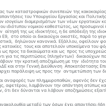
τίας των καταστροφικών συνεπειών της κακοκαιρίας
παντήσεις του Υπουργείου Εργασίας και Πολιτική
των ισογείων διαμερισμάτων των νέων εργατικών 
υ ιδιότυπου νομικού καθεστώτος, ως προσωρινοί 
 αίτησή της ως ιδιοκτήτες, η δε απόδειξη της ιδι
Ε9, στο οποίο οι δικαιούχοι οικιστές, παρά το γε
στικά, δηλώνουν κανονικά. Εξάλλου, οφείλουν φο
ς κατοικίες τους και αποτελούν υποκείμενα του φ
ι ως προς τα δικαιώματα και ως προς τις υποχρεώσ
τι για τις περιπτώσεις (πληγέντων) δικαιούχων π
 λάβουν την κρατική αποζημίωση με την ιδιότητα τ
ΑΑΔΕ και στην Γενική Διεύθυνση Αποκατάστασης 
πάρχει παράλειψη ως προς την αντιμετώπιση των δ
και αναφορές των πλημμυροπαθών, αφενός δεν έχο
ής, αφετέρου, λαμβάνουν την απάντηση ατύπως κα
, ότι δεν δύνανται να λάβουν αποζημιώσεις εξαιτ
.
 ανακολουθία μεταξύ των όσων έχει απαντήσει ήδη