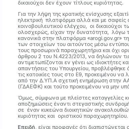
δικαιούχοι δεν έχουν τίτλους κυριότητας.
Για την λήψη της κρατικής ενίσχυσης εξαι
ηλεκτρική πλατφόρμα αλλά και με σαφείς α
κοινοβουλευτικού ελέγχου, οι δικαιούχοι 
ολοσχερώς, είχαν την δυνατότητα, λόγω το
κανονικά στην πλατφόρμα «arogi.gov.gr» την
των στοιχείων του αιτούντος μέσω εντύπου 
τους προσωρινά παραχωρητήρια και όχι ορι
άρθρου 2 του Ν.4223/2013, να δηλώνουν τι
αντιμετωπίζονται εν γένει ως ιδιοκτήτες κα
απαντήσεις του Υπουργείου, προβλέφθηκε ό
τις κατοικίες τους στο Ε9, προκειμένου να
από την Δ.ΥΠ.Α σχετική ενημέρωση στην 
(ΓΔΑΕΦΚ) και τούτο προκειμένου να μην υ
Όμως, σύμφωνα με πλείστες καταγγελίες 
αποζημιώσεις έναντι στεγαστικής συνδρομ
σε έναν κυκεώνα διοικητικών ανακολουθιών
κυριότητας και οριστικού παραχωρητηρίου
Επειδή,
είναι προφανές ότι διαπιστώνεται