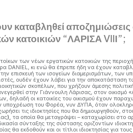
χουν καταβληθεί αποζημιώσεις
κών κατοικιών “ΛΑΡΙΣΑ VIIΙ”;
οίκων των νέων εργατικών κατοικιών της περιοχή
α DANIEL, κι ενώ θα έπρεπε ήδη να έχουν καταβληθ
 την επισκευή των ισογείων διαμερισμάτων, των 
κιστές, ουδέν έχουν λάβει για την αποκατάσταση τ
οικητικών σκοπέλων, που χρήζουν άμεσης πολιτικής
ανεγερθεί στην Γιάννουλη Λάρισας, στον οικισμό «
 δηλαδή οι κατοικίες του οικισμού έχουν παραχω
 υποχρέωση του Φορέα, νυν ΔΥΠΑ, όταν ολοκληρωθ
ωρήσει τις ιδιοκτησίες που θα δημιουργηθούν, στο
ίας
),
τα οποία θα μεταγράψει – καταχωρίσει στο α
ικασία σύνταξης της σύστασης οριζοντίων ιδιοκτησ
ς θα εκδοθούν και οι τίτλοι ιδιοκτησίας για τους 