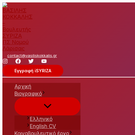
Μετάβαση
στο
περιεχόμενο
contact@vasiliskokkalis.gr
Εγγραφή iSYRIZA
Αρχική
Βιογραφικό
Εναλλαγή
μενού
Ελληνικό
English CV
Κοινοβουλευτικό έργο