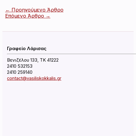
Πλοήγηση
←
Προηγούμενο Άρθρο
άρθρων
Επόμενο Άρθρο
→
Γραφείο Λάρισας
Βενιζέλου 133, ΤΚ 41222
2410 532153
2410 259140
contact@vasiliskokkalis.gr