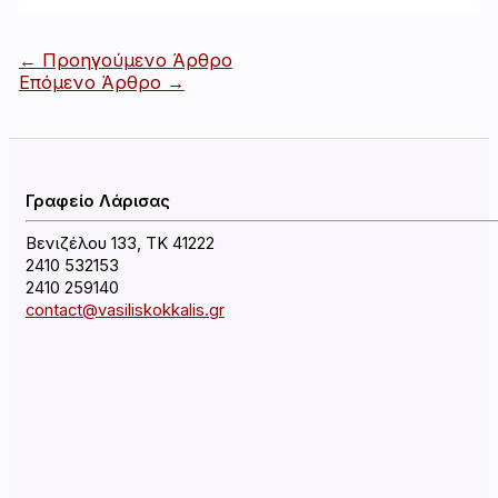
Πλοήγηση
←
Προηγούμενο Άρθρο
άρθρων
Επόμενο Άρθρο
→
Γραφείο Λάρισας
Βενιζέλου 133, ΤΚ 41222
2410 532153
2410 259140
contact@vasiliskokkalis.gr