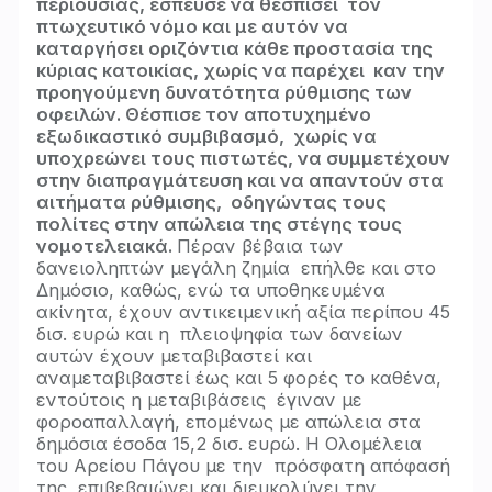
περιουσίας, έσπευσε να θεσπίσει
τον
πτωχευτικό νόμο και με αυτόν να
καταργήσει οριζόντια κάθε προστασία της
κύριας κατοικίας, χωρίς να παρέχει
καν την
προηγούμενη δυνατότητα ρύθμισης των
οφειλών. Θέσπισε τον αποτυχημένο
εξωδικαστικό συμβιβασμό,
χωρίς να
υποχρεώνει τους πιστωτές, να συμμετέχουν
στην διαπραγμάτευση και να απαντούν στα
αιτήματα ρύθμισης,
οδηγώντας τους
πολίτες στην απώλεια της στέγης τους
νομοτελειακά.
Πέραν βέβαια των
δανειοληπτών μεγάλη ζημία επήλθε και στο
Δημόσιο, καθώς, ενώ τα υποθηκευμένα
ακίνητα, έχουν αντικειμενική αξία περίπου 45
δισ. ευρώ και η πλειοψηφία των δανείων
αυτών έχουν μεταβιβαστεί και
αναμεταβιβαστεί έως και 5 φορές το καθένα,
εντούτοις η μεταβιβάσεις έγιναν με
φοροαπαλλαγή, επομένως με απώλεια στα
δημόσια έσοδα 15,2 δισ. ευρώ. Η Ολομέλεια
του Αρείου Πάγου με την πρόσφατη απόφασή
της, επιβεβαιώνει και διευκολύνει την