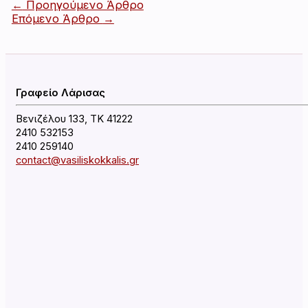
Πλοήγηση
←
Προηγούμενο Άρθρο
άρθρων
Επόμενο Άρθρο
→
Γραφείο Λάρισας
Βενιζέλου 133, ΤΚ 41222
2410 532153
2410 259140
contact@vasiliskokkalis.gr