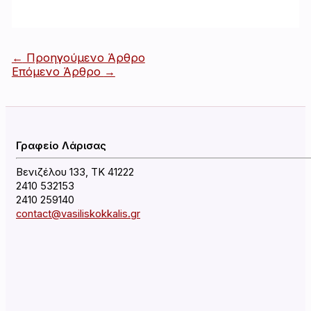
Πλοήγηση
←
Προηγούμενο Άρθρο
άρθρων
Επόμενο Άρθρο
→
Γραφείο Λάρισας
Βενιζέλου 133, ΤΚ 41222
2410 532153
2410 259140
contact@vasiliskokkalis.gr