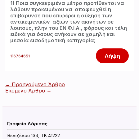
1) Ποια συγκεκριμένα μέτρα προτίθενται να
λάβουν προκειμένου να αποφευχθεί η
επιβάρυνση που επιφέρει η αύξηση των
αντικειμενικών αξιών των ακινήτων σε
λοιπούς, πλην του ΕΝ.Φ.Ι.Α., φόρους και τέλη
ειδικά για όσους ανήκουν σε χαμηλή και
μεσαία εισοδηματική κατηγορία;
Λήψη
116764651
Πλοήγηση
←
Προηγούμενο Άρθρο
άρθρων
Επόμενο Άρθρο
→
Γραφείο Λάρισας
Βενιζέλου 133, ΤΚ 41222