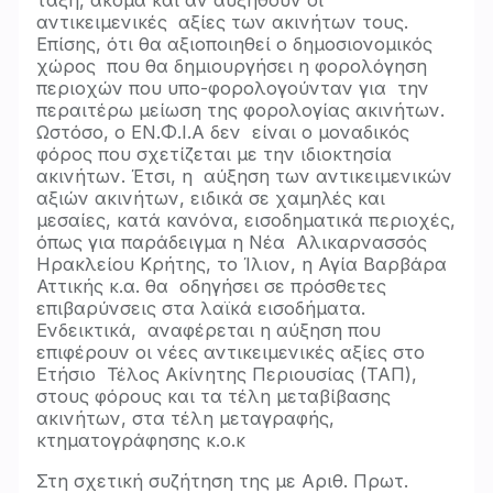
τάξη, ακόμα και αν αυξηθούν οι
αντικειμενικές αξίες των ακινήτων τους.
Επίσης, ότι θα αξιοποιηθεί ο δημοσιονομικός
χώρος που θα δημιουργήσει η φορολόγηση
περιοχών που υπο-φορολογούνταν για την
περαιτέρω μείωση της φορολογίας ακινήτων.
Ωστόσο, ο ΕΝ.Φ.Ι.Α δεν είναι ο μοναδικός
φόρος που σχετίζεται με την ιδιοκτησία
ακινήτων. Έτσι, η αύξηση των αντικειμενικών
αξιών ακινήτων, ειδικά σε χαμηλές και
μεσαίες, κατά κανόνα, εισοδηματικά περιοχές,
όπως για παράδειγμα η Νέα Αλικαρνασσός
Ηρακλείου Κρήτης, το Ίλιον, η Αγία Βαρβάρα
Αττικής κ.α. θα οδηγήσει σε πρόσθετες
επιβαρύνσεις στα λαϊκά εισοδήματα.
Ενδεικτικά, αναφέρεται η αύξηση που
επιφέρουν οι νέες αντικειμενικές αξίες στο
Ετήσιο Τέλος Ακίνητης Περιουσίας (ΤΑΠ),
στους φόρους και τα τέλη μεταβίβασης
ακινήτων, στα τέλη μεταγραφής,
κτηματογράφησης κ.ο.κ
Στη σχετική συζήτηση της με Αριθ. Πρωτ.