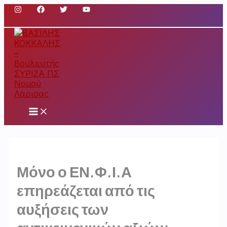
Μετάβαση
στο
περιεχόμενο
Main
Menu
Μόνο ο ΕΝ.Φ.Ι.Α
επηρεάζεται από τις
αυξήσεις των