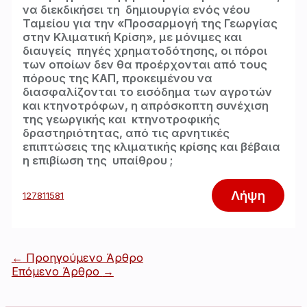
να διεκδικήσει τη δημιουργία ενός νέου
Ταμείου για την «Προσαρμογή της Γεωργίας
στην Κλιματική Κρίση», με μόνιμες και
διαυγείς πηγές χρηματοδότησης, οι πόροι
των οποίων δεν θα προέρχονται από τους
πόρους της ΚΑΠ, προκειμένου να
διασφαλίζονται το εισόδημα των αγροτών
και κτηνοτρόφων, η απρόσκοπτη συνέχιση
της γεωργικής και κτηνοτροφικής
δραστηριότητας, από τις αρνητικές
επιπτώσεις της κλιματικής κρίσης και βέβαια
η επιβίωση της υπαίθρου ;
Λήψη
127811581
Πλοήγηση
←
Προηγούμενο Άρθρο
άρθρων
Επόμενο Άρθρο
→