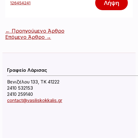
Λήψη
126454241
Πλοήγηση
←
Προηγούμενο Άρθρο
άρθρων
Επόμενο Άρθρο
→
Γραφείο Λάρισας
Βενιζέλου 133, ΤΚ 41222
2410 532153
2410 259140
contact@vasiliskokkalis.gr